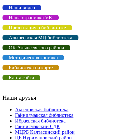
Наши видео
Наша страничка VK
Презентация о библиотеке
Альшеевская МЦ библиотека
ОК Альшеевского района
Методическая копилка
Библиотека на карте
Карта сайта
Наши друзья
Аксеновская библиотека
Гайниямакская библиотека
Ибраевская библиотека
Гайниямакский СДК
МЦРБ Калтасинский район
ЦБ Нуримановский район