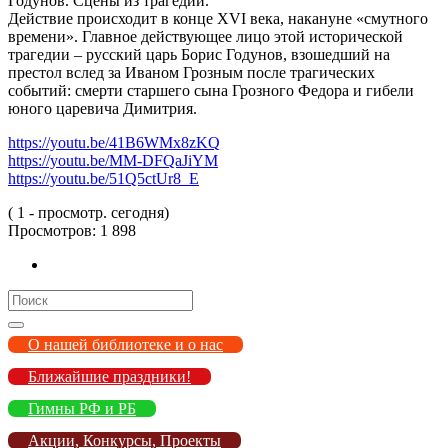
Годунов. Сцены из трагедии.
Действие происходит в конце XVI века, накануне «смутного
времени». Главное действующее лицо этой исторической
трагедии – русский царь Борис Годунов, взошедший на
престол вслед за Иваном Грозным после трагических
событий: смерти старшего сына Грозного Федора и гибели
юного царевича Димитрия.
https://youtu.be/41B6WMx8zKQ
https://youtu.be/MM-DFQaJiYM
https://youtu.be/51Q5ctUr8_E
( 1 - просмотр. сегодня)
Просмотров:
1 898
Search
for:
О нашей библиотеке и о нас
Ближайшие праздники!
Гимны РФ и РБ
Акции, Конкурсы, Проекты