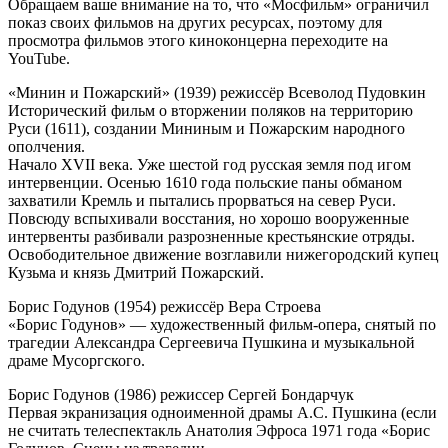
Обращаем ваше внимание на то, что «Мосфильм» ограничил
показ своих фильмов на других ресурсах, поэтому для
просмотра фильмов этого киноконцерна переходите на
YouTube.
«Минин и Пожарский» (1939) режиссёр Всеволод Пудовкин
Исторический фильм о вторжении поляков на территорию
Руси (1611), создании Мининым и Пожарским народного
ополчения.
Начало XVII века. Уже шестой год русская земля под игом
интервенции. Осенью 1610 года польские паны обманом
захватили Кремль и пытались прорваться на север Руси.
Повсюду вспыхивали восстания, но хорошо вооруженные
интервенты разбивали разрозненные крестьянские отряды.
Освободительное движение возглавили нижегородский купец
Кузьма и князь Дмитрий Пожарский.
Борис Годунов (1954) режиссёр Вера Строева
«Борис Годунов» — художественный фильм-опера, снятый по
трагедии Александра Сергеевича Пушкина и музыкальной
драме Мусоргского.
Борис Годунов (1986) режиссер Сергей Бондарчук
Первая экранизация одноименной драмы А.С. Пушкина (если
не считать телеспектакль Анатолия Эфроса 1971 года «Борис