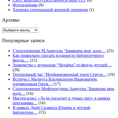
СВО: БИБЛИОТЕКА ИНФОРМИРУЕТ
(6)
Фотоальбомы
(6)
Хроника специальной военной операции
(1)
Архивы
Архивы
Популярные записи
Стихотворение М.Акмуллы “Башкиры мои, надо…
(23)
Как правильно списать издания из библиотечного
фонда.…
(21)
Знакомство с журналом “Читайка” из фонда детской…
(20)
Театральный час “Необыкновенный театр Сергея…
(19)
Встреча с Маджуга Владивленом Ивановичем,
племянником Героя…
(17)
Стихотворение Мифтахетдина Акмуллы “Башкиры мои,
надо…
(16)
Мастер-класс «Да не погаснет в душах свет» в рамках
программы…
(16)
В рамках Дней Салавата Юлаева в детской
библиотеке…
(15)