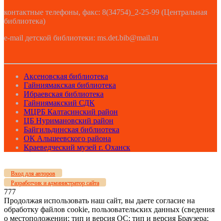
контактные телефоны, факс: 8(34754)_2-25-99 (Центральная
библиотека)
e-mail детской библиотеки: ms.det.bib@mail.ru
Аксеновская библиотека
Гайниямакская библиотека
Ибраевская библиотека
Гайниямакский СДК
МЦРБ Калтасинский район
ЦБ Нуримановский район
Байгильдинская библиотека
ОК Альшеевского района
Краеведческий музей г. Оханск
Вход для авторов
Разработчик и администратор сайта
777
Продолжая использовать наш сайт, вы даете согласие на
обработку файлов cookie, пользовательских данных (сведения
о местоположении; тип и версия ОС; тип и версия Браузера;