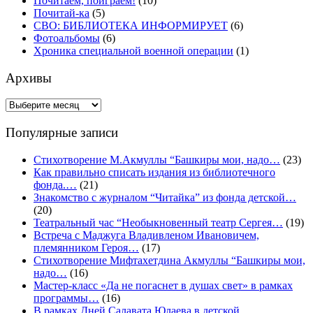
Почитаем, поиграем!
(10)
Почитай-ка
(5)
СВО: БИБЛИОТЕКА ИНФОРМИРУЕТ
(6)
Фотоальбомы
(6)
Хроника специальной военной операции
(1)
Архивы
Архивы
Популярные записи
Стихотворение М.Акмуллы “Башкиры мои, надо…
(23)
Как правильно списать издания из библиотечного
фонда.…
(21)
Знакомство с журналом “Читайка” из фонда детской…
(20)
Театральный час “Необыкновенный театр Сергея…
(19)
Встреча с Маджуга Владивленом Ивановичем,
племянником Героя…
(17)
Стихотворение Мифтахетдина Акмуллы “Башкиры мои,
надо…
(16)
Мастер-класс «Да не погаснет в душах свет» в рамках
программы…
(16)
В рамках Дней Салавата Юлаева в детской