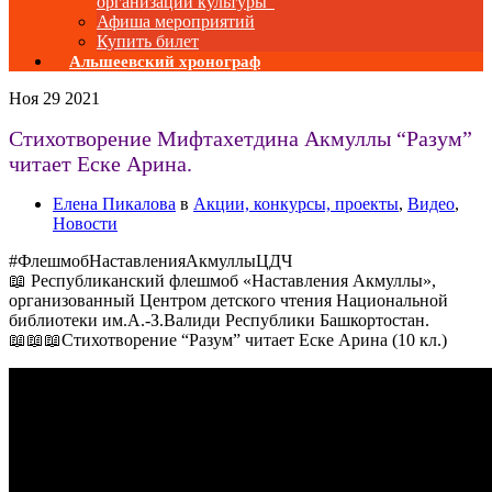
организаций культуры”
Афиша мероприятий
Купить билет
Альшеевский хронограф
Ноя
29
2021
Стихотворение Мифтахетдина Акмуллы “Разум”
читает Еске Арина.
Елена Пикалова
в
Акции, конкурсы, проекты
,
Видео
,
Новости
#ФлешмобНаставленияАкмуллыЦДЧ
📖 Республиканский флешмоб «Наставления Акмуллы»,
организованный Центром детского чтения Национальной
библиотеки им.А.-З.Валиди Республики Башкортостан.
📖📖📖Стихотворение “Разум” читает Еске Арина (10 кл.)