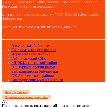
452120, Республика Башкортостан, Альшеевский район, с.
Раевский, Советская площадь, 3,
контактные телефоны, факс: 8(34754)_2-25-99 (Центральная
библиотека)
e-mail детской библиотеки: ms.det.bib@mail.ru
Аксеновская библиотека
Гайниямакская библиотека
Ибраевская библиотека
Гайниямакский СДК
МЦРБ Калтасинский район
ЦБ Нуримановский район
Байгильдинская библиотека
ОК Альшеевского района
Краеведческий музей г. Оханск
Вход для авторов
Разработчик и администратор сайта
777
Продолжая использовать наш сайт, вы даете согласие на