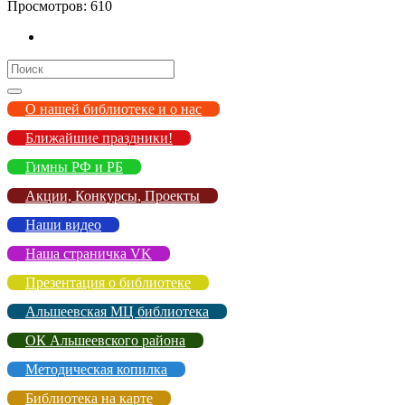
Просмотров:
610
Search
for:
О нашей библиотеке и о нас
Ближайшие праздники!
Гимны РФ и РБ
Акции, Конкурсы, Проекты
Наши видео
Наша страничка VK
Презентация о библиотеке
Альшеевская МЦ библиотека
ОК Альшеевского района
Методическая копилка
Библиотека на карте