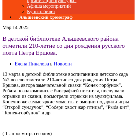
организаций культуры”
Афиша мероприятий
Купить билет
Альшеевский хронограф
Мар
14
2025
В детской библиотеке Альшеевского района
отметили 210-летие со дня рождения русского
поэта Петра Ершова.
Елена Пикалова
в
Новости
13 марта в детской библиотеке воспитанники детского сада
№2 весело отметили 210-летие со дня рождения Петра
Ершова, автора замечательной сказки “Конек-горбунок”.
Ребята познакомились с биографией писателя, послушали
отрывки из сказки, посмотрели отрвыки из мультфильма.
Конечно же самые яркие моменты и эмоции подарили игры
“Открой сундучок”, “Собери хвост жар-птицы”, “Рыба-кит”,
“Конек-горбунок” и др.
( 1 - просмотр. сегодня)