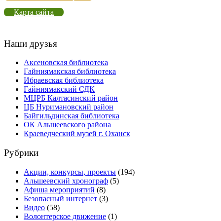
Карта сайта
Наши друзья
Аксеновская библиотека
Гайниямакская библиотека
Ибраевская библиотека
Гайниямакский СДК
МЦРБ Калтасинский район
ЦБ Нуримановский район
Байгильдинская библиотека
ОК Альшеевского района
Краеведческий музей г. Оханск
Рубрики
Акции, конкурсы, проекты
(194)
Альшеевский хронограф
(5)
Афиша мероприятий
(8)
Безопасный интернет
(3)
Видео
(58)
Волонтерское движение
(1)