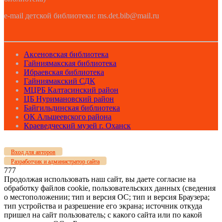
e-mail детской библиотеки: ms.det.bib@mail.ru
Аксеновская библиотека
Гайниямакская библиотека
Ибраевская библиотека
Гайниямакский СДК
МЦРБ Калтасинский район
ЦБ Нуримановский район
Байгильдинская библиотека
ОК Альшеевского района
Краеведческий музей г. Оханск
Вход для авторов
Разработчик и администратор сайта
777
Продолжая использовать наш сайт, вы даете согласие на
обработку файлов cookie, пользовательских данных (сведения
о местоположении; тип и версия ОС; тип и версия Браузера;
тип устройства и разрешение его экрана; источник откуда
пришел на сайт пользователь; с какого сайта или по какой