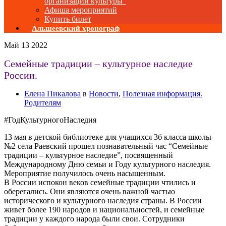
организаций культуры”
Афиша мероприятий
Купить билет
Альшеевский хронограф
Май
13
2022
Семейные традиции – культурное наследие
России.
Елена Пикалова
в
Новости
,
Полезная информация.
Родителям
#ГодКультурногоНаследия
13 мая в детской библиотеке для учащихся 3б класса школы
№2 села Раевский прошел познавательный час “Семейные
традиции – культурное наследие”, посвященный
Международному Дню семьи и Году культурного наследия.
Мероприятие получилось очень насыщенным.
В России испокон веков семейные традиции чтились и
оберегались. Они являются очень важной частью
исторического и культурного наследия страны. В России
живет более 190 народов и национальностей, и семейные
традиции у каждого народа были свои. Сотрудники