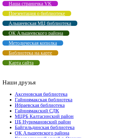
Наша страничка VK
Презентация о библиотеке
Альшеевская МЦ библиотека
ОК Альшеевского района
Методическая копилка
Библиотека на карте
Карта сайта
Наши друзья
Аксеновская библиотека
Гайниямакская библиотека
Ибраевская библиотека
Гайниямакский СДК
МЦРБ Калтасинский район
ЦБ Нуримановский район
Байгильдинская библиотека
ОК Альшеевского района