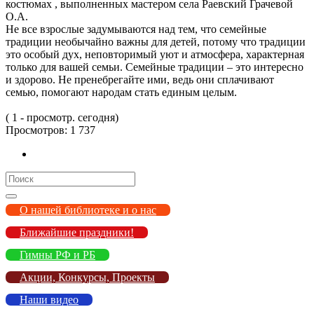
костюмах , выполненных мастером села Раевский Грачевой
О.А.
Не все взрослые задумываются над тем, что семейные
традиции необычайно важны для детей, потому что традиции
это особый дух, неповторимый уют и атмосфера, характерная
только для вашей семьи. Семейные традиции – это интересно
и здорово. Не пренебрегайте ими, ведь они сплачивают
семью, помогают народам стать единым целым.
( 1 - просмотр. сегодня)
Просмотров:
1 737
Search
for:
О нашей библиотеке и о нас
Ближайшие праздники!
Гимны РФ и РБ
Акции, Конкурсы, Проекты
Наши видео