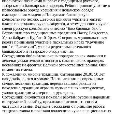
библиотеки познакомили ребят с традициями русского,
татарского и башкирского народов. Ребята приняли участие в
православном обряде крещения и исламском обряде
имянаречения младенца.Послушали башкирскую
колыбельную песню. Девочки приняли участие в мастер-
классе по созданию куклы-закрутки, а затем для своих кукол
спели русскую колыбельную песню “Баю-баюшки-баю”.
Вспомнили про традиционные праздники Пасху, Рождество,
Ураза-байрам и Курбан-байрам. С огромным удовольствием
ребята принимали участие в пасхальных играх “Кручение
яиц” и “Битие яиц”, узнали рецепт замечательного
башкирского и татарского блюда чак-чак.
Сотрудников библиотеки очень порадовало как мальчики и
девочки уважительно относятся к памяти своих прадедов,
воевавших на фронтах Великой отечественной войны. Они
помнят их имена.
К сожалению, многие традиции, бытовавшие 20,30, 50 лет
назад забываются и уходят. Почти исчезли в современных
семьях песенная традиция, передававшаяся раньше из
поколение, традиция игры на музыкальных инструментах,
уходят традиции мастерства и рукоделия.
Сотрудники библиотеки показали ребятам русский народный
инструмент балалайку, предложили исполнить гостям
частушки о семье. Ведущие рассказали о принципе работы
ткацкого станка и показали коллекцию кукол в национальных