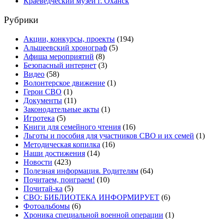
Краеведческий музей г. Оханск
Рубрики
Акции, конкурсы, проекты
(194)
Альшеевский хронограф
(5)
Афиша мероприятий
(8)
Безопасный интернет
(3)
Видео
(58)
Волонтерское движение
(1)
Герои СВО
(1)
Документы
(11)
Законодательные акты
(1)
Игротека
(5)
Книги для семейного чтения
(16)
Льготы и пособия для участников СВО и их семей
(1)
Методическая копилка
(16)
Наши достижения
(14)
Новости
(423)
Полезная информация. Родителям
(64)
Почитаем, поиграем!
(10)
Почитай-ка
(5)
СВО: БИБЛИОТЕКА ИНФОРМИРУЕТ
(6)
Фотоальбомы
(6)
Хроника специальной военной операции
(1)