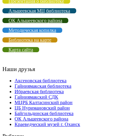
Презентация о библиотеке
Альшеевская МЦ библиотека
ОК Альшеевского района
Методическая копилка
Библиотека на карте
Карта сайта
Наши друзья
Аксеновская библиотека
Гайниямакская библиотека
Ибраевская библиотека
Гайниямакский СДК
МЦРБ Калтасинский район
ЦБ Нуримановский район
Байгильдинская библиотека
ОК Альшеевского района
Краеведческий музей г. Оханск