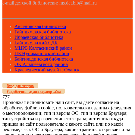
e-mail детской библиотеки: ms.det.bib@mail.ru
Аксеновская библиотека
Гайниямакская библиотека
Ибраевская библиотека
Гайниямакский СДК
МЦРБ Калтасинский район
ЦБ Нуримановский район
Байгильдинская библиотека
ОК Альшеевского района
Краеведческий музей г. Оханск
Вход для авторов
Разработчик и администратор сайта
777
Продолжая использовать наш сайт, вы даете согласие на
обработку файлов cookie, пользовательских данных (сведения
о местоположении; тип и версия ОС; тип и версия Браузера;
тип устройства и разрешение его экрана; источник откуда
пришел на сайт пользователь; с какого сайта или по какой
рекламе; язык ОС и Браузера; какие страницы открывает и на
какие кнопки нажимает пользователь; ip-адрес) в целях