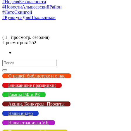
#НеделяБезопасности
#НовостиАльшеевскийРайон
#ЛетоСкнигой
#КультураДляШкольников
( 1 - просмотр. сегодня)
Просмотров:
552
Search
for:
О нашей библиотеке и о нас
Ближайшие праздники!
Гимны РФ и РБ
Акции, Конкурсы, Проекты
Наши видео
Наша страничка VK