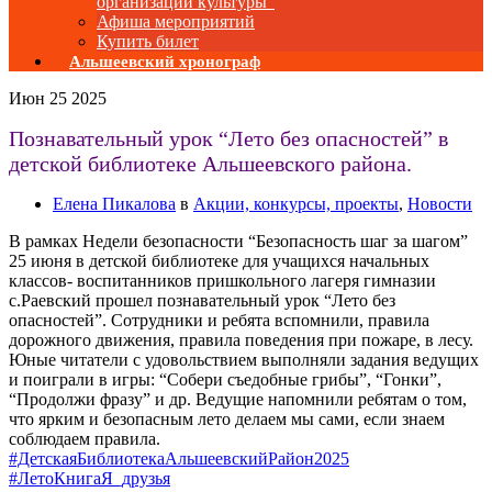
организаций культуры”
Афиша мероприятий
Купить билет
Альшеевский хронограф
Июн
25
2025
Познавательный урок “Лето без опасностей” в
детской библиотеке Альшеевского района.
Елена Пикалова
в
Акции, конкурсы, проекты
,
Новости
В рамках Недели безопасности “Безопасность шаг за шагом”
25 июня в детской библиотеке для учащихся начальных
классов- воспитанников пришкольного лагеря гимназии
с.Раевский прошел познавательный урок “Лето без
опасностей”. Сотрудники и ребята вспомнили, правила
дорожного движения, правила поведения при пожаре, в лесу.
Юные читатели с удовольствием выполняли задания ведущих
и поиграли в игры: “Собери съедобные грибы”, “Гонки”,
“Продолжи фразу” и др. Ведущие напомнили ребятам о том,
что ярким и безопасным лето делаем мы сами, если знаем
соблюдаем правила.
#ДетскаяБиблиотекаАльшеевскийРайон2025
#ЛетоКнигаЯ_друзья