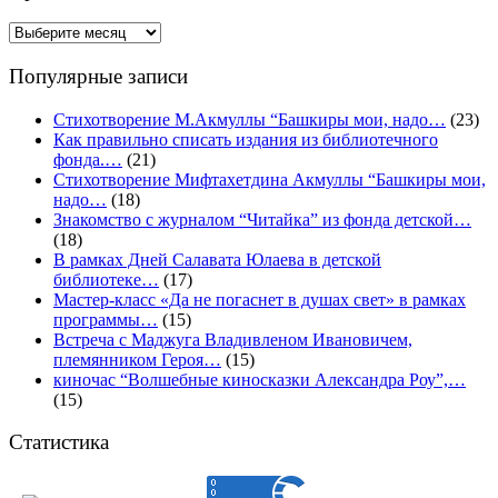
Архивы
Популярные записи
Стихотворение М.Акмуллы “Башкиры мои, надо…
(23)
Как правильно списать издания из библиотечного
фонда.…
(21)
Стихотворение Мифтахетдина Акмуллы “Башкиры мои,
надо…
(18)
Знакомство с журналом “Читайка” из фонда детской…
(18)
В рамках Дней Салавата Юлаева в детской
библиотеке…
(17)
Мастер-класс «Да не погаснет в душах свет» в рамках
программы…
(15)
Встреча с Маджуга Владивленом Ивановичем,
племянником Героя…
(15)
киночас “Волшебные киносказки Александра Роу”,…
(15)
Статистика