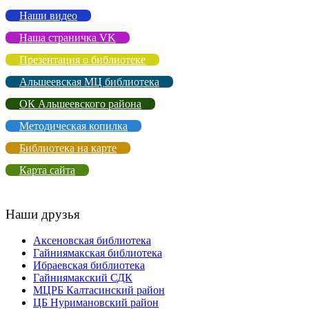
Наши видео
Наша страничка VK
Презентация о библиотеке
Альшеевская МЦ библиотека
ОК Альшеевского района
Методическая копилка
Библиотека на карте
Карта сайта
Наши друзья
Аксеновская библиотека
Гайниямакская библиотека
Ибраевская библиотека
Гайниямакский СДК
МЦРБ Калтасинский район
ЦБ Нуримановский район