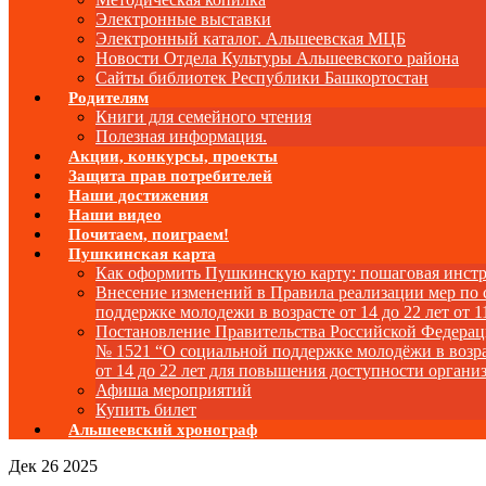
Электронные выставки
Электронный каталог. Альшеевская МЦБ
Новости Отдела Культуры Альшеевского района
Сайты библиотек Республики Башкортостан
Родителям
Книги для семейного чтения
Полезная информация.
Акции, конкурсы, проекты
Защита прав потребителей
Наши достижения
Наши видео
Почитаем, поиграем!
Пушкинская карта
Как оформить Пушкинскую карту: пошаговая инст
Внесение изменений в Правила реализации мер по
поддержке молодежи в возрасте от 14 до 22 лет от 1
Постановление Правительства Российской Федера
№ 1521 “О социальной поддержке молодёжи в возр
от 14 до 22 лет для повышения доступности органи
Афиша мероприятий
Купить билет
Альшеевский хронограф
Дек
26
2025