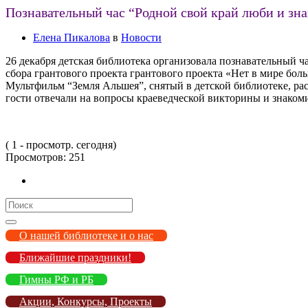
Познавательный час “Родной свой край люби и зна
Елена Пикалова
в
Новости
26 декабря детская библиотека организовала познавательный 
сбора грантового проекта грантового проекта «Нет в мире бол
Мультфильм “Земля Альшея”, снятый в детской библиотеке, рас
гости отвечали на вопросы краеведческой викторины и знаком
( 1 - просмотр. сегодня)
Просмотров:
251
Search
for:
О нашей библиотеке и о нас
Ближайшие праздники!
Гимны РФ и РБ
Акции, Конкурсы, Проекты