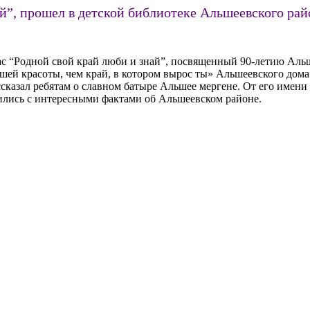
й”, прошел в детской библиотеке Альшеевского рай
час “Родной свой край люби и знай”, посвященный 90-летию Аль
ьшей красоты, чем край, в котором вырос ты» Альшеевского дом
сказал ребятам о славном батыре Альшее мергене. От его имени
ились с интересными фактами об Альшеевском районе.