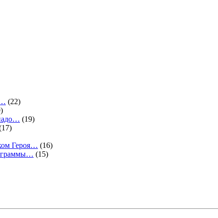
.…
(22)
)
 надо…
(19)
(17)
ком Героя…
(16)
программы…
(15)