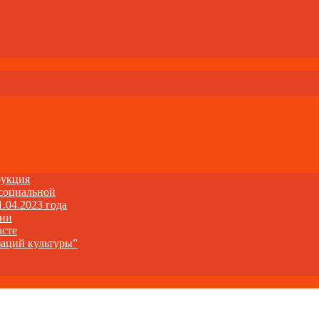
рукция
 социальной
1.04.2023 года
ции
асте
заций культуры”