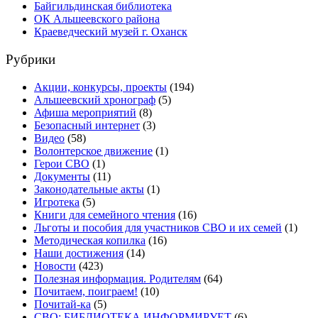
Байгильдинская библиотека
ОК Альшеевского района
Краеведческий музей г. Оханск
Рубрики
Акции, конкурсы, проекты
(194)
Альшеевский хронограф
(5)
Афиша мероприятий
(8)
Безопасный интернет
(3)
Видео
(58)
Волонтерское движение
(1)
Герои СВО
(1)
Документы
(11)
Законодательные акты
(1)
Игротека
(5)
Книги для семейного чтения
(16)
Льготы и пособия для участников СВО и их семей
(1)
Методическая копилка
(16)
Наши достижения
(14)
Новости
(423)
Полезная информация. Родителям
(64)
Почитаем, поиграем!
(10)
Почитай-ка
(5)
СВО: БИБЛИОТЕКА ИНФОРМИРУЕТ
(6)