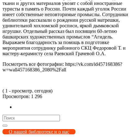
ткани и других материалов увозят с собой иностранные
туристы в память о России. Почти каждый уголок России
имеет собственные неповторимые промыслы. Сотрудники
библиотеки рассказали о рождении русской матрешки,
удивительной хохломской росписи, яркой дымковской
игрушке. Отдельный рассказ был посвящен 60-летию
башкирских художественных промыслов “Агидель.
Выражаем благодарность за помощь в подготовке
мероприятия сотруднику районного СКЦ Федоровой Т. и
мастеру-керамисту села Раевский Грачевой О.А.
Посмотреть все фотографии: https://vk.com/id457168386?
w=wall457168386_2080%2Fall
( 1 - просмотр. сегодня)
Просмотров:
1 296
Search
for:
О нашей библиотеке и о нас