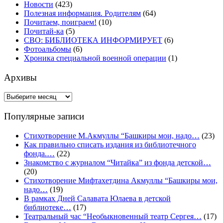
Новости
(423)
Полезная информация. Родителям
(64)
Почитаем, поиграем!
(10)
Почитай-ка
(5)
СВО: БИБЛИОТЕКА ИНФОРМИРУЕТ
(6)
Фотоальбомы
(6)
Хроника специальной военной операции
(1)
Архивы
Архивы
Популярные записи
Стихотворение М.Акмуллы “Башкиры мои, надо…
(23)
Как правильно списать издания из библиотечного
фонда.…
(22)
Знакомство с журналом “Читайка” из фонда детской…
(20)
Стихотворение Мифтахетдина Акмуллы “Башкиры мои,
надо…
(19)
В рамках Дней Салавата Юлаева в детской
библиотеке…
(17)
Театральный час “Необыкновенный театр Сергея…
(17)