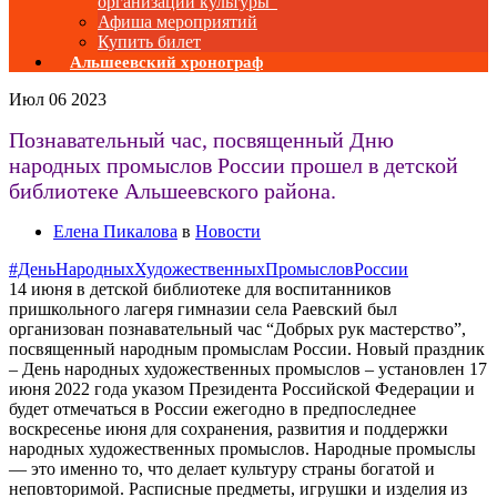
организаций культуры”
Афиша мероприятий
Купить билет
Альшеевский хронограф
Июл
06
2023
Познавательный час, посвященный Дню
народных промыслов России прошел в детской
библиотеке Альшеевского района.
Елена Пикалова
в
Новости
#ДеньНародныхХудожественныхПромысловРоссии
14 июня в детской библиотеке для воспитанников
пришкольного лагеря гимназии села Раевский был
организован познавательный час “Добрых рук мастерство”,
посвященный народным промыслам России. Новый праздник
– День народных художественных промыслов – установлен 17
июня 2022 года указом Президента Российской Федерации и
будет отмечаться в России ежегодно в предпоследнее
воскресенье июня для сохранения, развития и поддержки
народных художественных промыслов. Народные промыслы
— это именно то, что делает культуру страны богатой и
неповторимой. Расписные предметы, игрушки и изделия из