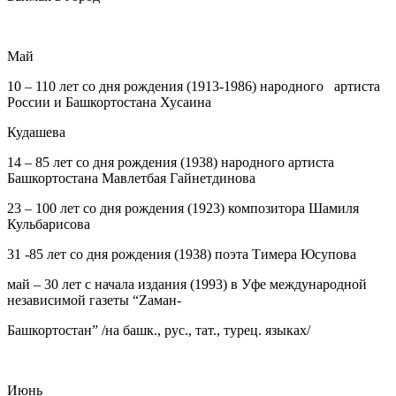
Май
10
– 110 лет со дня рождения (1913-1986) народного артиста
России и Башкортостана Хусаина
Кудашева
14
– 85 лет со дня рождения (1938) народного артиста
Башкортостана Мавлетбая Гайнетдинова
23
– 100 лет со дня рождения (1923) композитора Шамиля
Кульбарисова
31
-85 лет со дня рождения (1938) поэта Тимера Юсупова
май
– 30 лет с начала издания (1993) в Уфе международной
независимой газеты “Zаман-
Башкортостан” /на башк., рус., тат., турец. языках/
Июн
ь