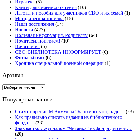
Игротека
(5)
Книги для семейного чтения
(16)
Льготы и пособия для участников СВО и их семей
(1)
Методическая копилка
(16)
Наши достижения
(14)
Новости
(423)
Полезная информация. Родителям
(64)
Почитаем, поиграем!
(10)
Почитай-ка
(5)
СВО: БИБЛИОТЕКА ИНФОРМИРУЕТ
(6)
Фотоальбомы
(6)
Хроника специальной военной операции
(1)
Архивы
Архивы
Популярные записи
Стихотворение М.Акмуллы “Башкиры мои, надо…
(23)
Как правильно списать издания из библиотечного
фонда.…
(23)
Знакомство с журналом “Читайка” из фонда детской…
(20)