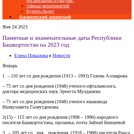
организаций культуры”
Афиша мероприятий
Купить билет
Альшеевский хронограф
Янв
24
2023
Памятные и знаменательные даты Республики
Башкортостан на 2023 год
Елена Пикалова
в
Новости
Январь
1
– 110 лет со дня рождения (1913 – 1993) Газима Аллаярова
– 75 лет со дня рождения (1948) ученого-офтальмолога,
доктора медицинских наук Эрнеста Мулдашева
– 75 лет со дня рождения (1948) ученого языковеда
Ишмухамета Галяутдинова
2(15)
– 115 лет со дня рождения (1908 – 1996) народного
писателя Башкортостана, прозаика, поэта Зайнаб Биишевой
3
– 105 лет со дня рождения (1918 – 1988) писателя Раиса