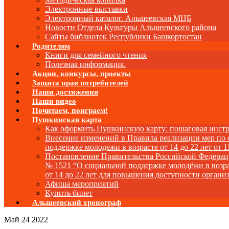
Электронные выставки
Электронный каталог. Альшеевская МЦБ
Новости Отдела Культуры Альшеевского района
Сайты библиотек Республики Башкортостан
Родителям
Книги для семейного чтения
Полезная информация.
Акции, конкурсы, проекты
Защита прав потребителей
Наши достижения
Наши видео
Почитаем, поиграем!
Пушкинская карта
Как оформить Пушкинскую карту: пошаговая инст
Внесение изменений в Правила реализации мер по
поддержке молодежи в возрасте от 14 до 22 лет от 1
Постановление Правительства Российской Федера
№ 1521 “О социальной поддержке молодёжи в возр
от 14 до 22 лет для повышения доступности органи
Афиша мероприятий
Купить билет
Альшеевский хронограф
Май
24
2022