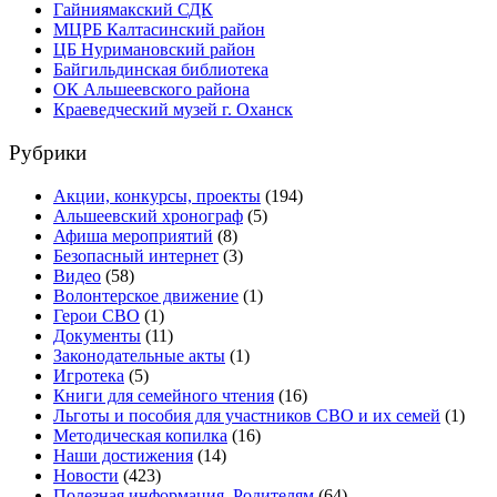
Гайниямакский СДК
МЦРБ Калтасинский район
ЦБ Нуримановский район
Байгильдинская библиотека
ОК Альшеевского района
Краеведческий музей г. Оханск
Рубрики
Акции, конкурсы, проекты
(194)
Альшеевский хронограф
(5)
Афиша мероприятий
(8)
Безопасный интернет
(3)
Видео
(58)
Волонтерское движение
(1)
Герои СВО
(1)
Документы
(11)
Законодательные акты
(1)
Игротека
(5)
Книги для семейного чтения
(16)
Льготы и пособия для участников СВО и их семей
(1)
Методическая копилка
(16)
Наши достижения
(14)
Новости
(423)
Полезная информация. Родителям
(64)