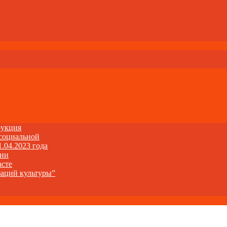
рукция
 социальной
1.04.2023 года
ции
асте
заций культуры”