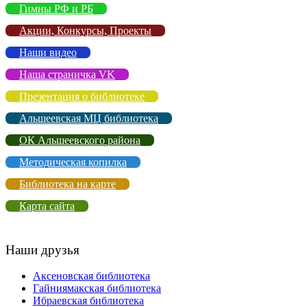
Гимны РФ и РБ
Акции, Конкурсы, Проекты
Наши видео
Наша страничка VK
Презентация о библиотеке
Альшеевская МЦ библиотека
ОК Альшеевского района
Методическая копилка
Библиотека на карте
Карта сайта
Наши друзья
Аксеновская библиотека
Гайниямакская библиотека
Ибраевская библиотека