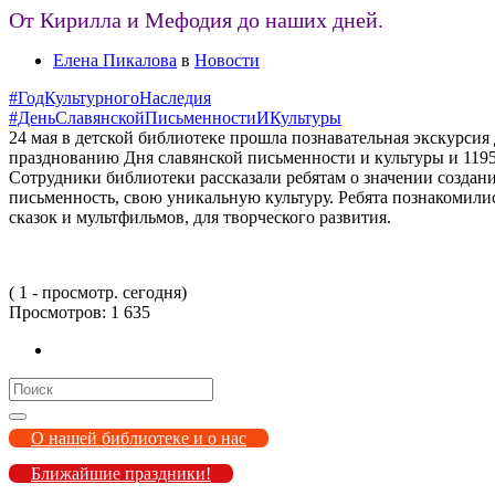
От Кирилла и Мефодия до наших дней.
Елена Пикалова
в
Новости
#ГодКультурногоНаследия
#ДеньСлавянскойПисьменностиИКультуры
24 мая в детской библиотеке прошла познавательная экскурси
празднованию Дня славянской письменности и культуры и 1195
Сотрудники библиотеки рассказали ребятам о значении создан
письменность, свою уникальную культуру. Ребята познакомились
сказок и мультфильмов, для творческого развития.
( 1 - просмотр. сегодня)
Просмотров:
1 635
Search
for:
О нашей библиотеке и о нас
Ближайшие праздники!