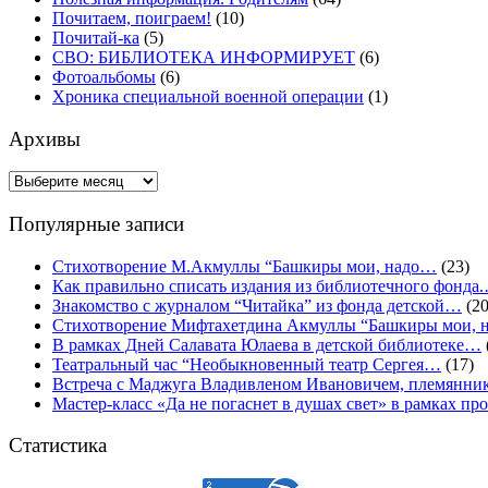
Почитаем, поиграем!
(10)
Почитай-ка
(5)
СВО: БИБЛИОТЕКА ИНФОРМИРУЕТ
(6)
Фотоальбомы
(6)
Хроника специальной военной операции
(1)
Архивы
Архивы
Популярные записи
Стихотворение М.Акмуллы “Башкиры мои, надо…
(23)
Как правильно списать издания из библиотечного фонда
Знакомство с журналом “Читайка” из фонда детской…
(20
Стихотворение Мифтахетдина Акмуллы “Башкиры мои,
В рамках Дней Салавата Юлаева в детской библиотеке…
Театральный час “Необыкновенный театр Сергея…
(17)
Встреча с Маджуга Владивленом Ивановичем, племянни
Мастер-класс «Да не погаснет в душах свет» в рамках 
Статистика