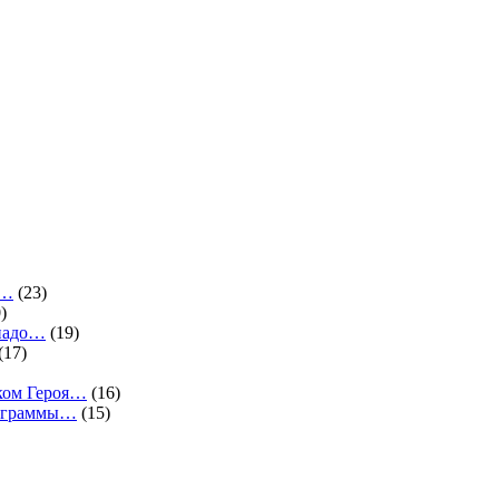
.…
(23)
)
 надо…
(19)
(17)
ком Героя…
(16)
программы…
(15)