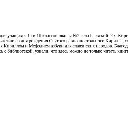
я для учащихся 1а и 1б классов школы №2 села Раевский “От Ки
-летию со дня рождения Святого равноапостольного Кирилла, с
ия Кириллом и Мефодием азбуки для славянских народов. Благода
 с библиотекой, узнали, что здесь можно не только читать книг