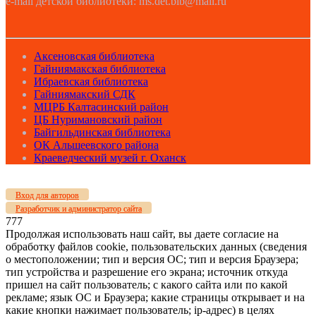
e-mail детской библиотеки: ms.det.bib@mail.ru
Аксеновская библиотека
Гайниямакская библиотека
Ибраевская библиотека
Гайниямакский СДК
МЦРБ Калтасинский район
ЦБ Нуримановский район
Байгильдинская библиотека
ОК Альшеевского района
Краеведческий музей г. Оханск
Вход для авторов
Разработчик и администратор сайта
777
Продолжая использовать наш сайт, вы даете согласие на
обработку файлов cookie, пользовательских данных (сведения
о местоположении; тип и версия ОС; тип и версия Браузера;
тип устройства и разрешение его экрана; источник откуда
пришел на сайт пользователь; с какого сайта или по какой
рекламе; язык ОС и Браузера; какие страницы открывает и на
какие кнопки нажимает пользователь; ip-адрес) в целях