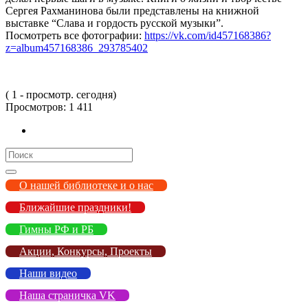
Сергея Рахманинова были представлены на книжной
выставке “Слава и гордость русской музыки”.
Посмотреть все фотографии:
https://vk.com/id457168386?
z=album457168386_293785402
( 1 - просмотр. сегодня)
Просмотров:
1 411
Search
for:
О нашей библиотеке и о нас
Ближайшие праздники!
Гимны РФ и РБ
Акции, Конкурсы, Проекты
Наши видео
Наша страничка VK