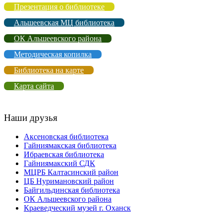
Презентация о библиотеке
Альшеевская МЦ библиотека
ОК Альшеевского района
Методическая копилка
Библиотека на карте
Карта сайта
Наши друзья
Аксеновская библиотека
Гайниямакская библиотека
Ибраевская библиотека
Гайниямакский СДК
МЦРБ Калтасинский район
ЦБ Нуримановский район
Байгильдинская библиотека
ОК Альшеевского района
Краеведческий музей г. Оханск