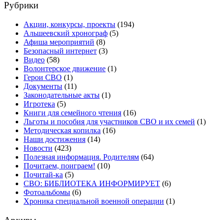
Рубрики
Акции, конкурсы, проекты
(194)
Альшеевский хронограф
(5)
Афиша мероприятий
(8)
Безопасный интернет
(3)
Видео
(58)
Волонтерское движение
(1)
Герои СВО
(1)
Документы
(11)
Законодательные акты
(1)
Игротека
(5)
Книги для семейного чтения
(16)
Льготы и пособия для участников СВО и их семей
(1)
Методическая копилка
(16)
Наши достижения
(14)
Новости
(423)
Полезная информация. Родителям
(64)
Почитаем, поиграем!
(10)
Почитай-ка
(5)
СВО: БИБЛИОТЕКА ИНФОРМИРУЕТ
(6)
Фотоальбомы
(6)
Хроника специальной военной операции
(1)