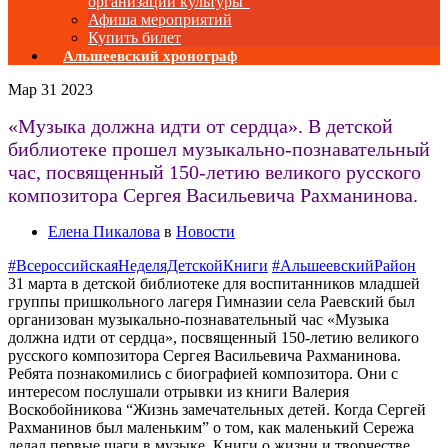
организаций культуры”
Афиша мероприятий
Купить билет
Альшеевский хронограф
Мар
31
2023
«Музыка должна идти от сердца». В детской
библиотеке прошел музыкально-познавательный
час, посвященный 150-летию великого русского
композитора Сергея Васильевича Рахманинова.
Елена Пикалова
в
Новости
#ВсероссийскаяНеделяДетскойКниги
#АльшеевскийРайон
31 марта в детской библиотеке для воспитанников младшей
группы пришкольного лагеря Гимназии села Раевский был
организован музыкально-познавательный час «Музыка
должна идти от сердца», посвященный 150-летию великого
русского композитора Сергея Васильевича Рахманинова.
Ребята познакомились с биографией композитора. Они с
интересом послушали отрывки из книги Валерия
Воскобойникова “Жизнь замечательных детей. Когда Сергей
Рахманинов был маленьким” о том, как маленький Сережа
делал первые шаги в музыке. Книги о жизни и творчестве