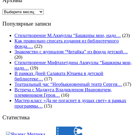
Архивы
Архивы
Популярные записи
Стихотворение М.Акмуллы “Башкиры мои, надо…
(23)
Как правильно списать издания из библиотечного
фонда.…
(22)
Знакомство с журналом “Читайка” из фонда детской…
(20)
Стихотворение Мифтахетдина Акмуллы “Башкиры мои,
надо…
(19)
В рамках Дней Салавата Юлаева в детской
библиотеке…
(17)
Театральный час “Необыкновенный театр Сергея…
(17)
Встреча с Маджуга Владивленом Ивановичем,
племянником Героя…
(16)
Мастер-класс «Да не погаснет в душах свет» в рамках
программы…
(15)
Статистика