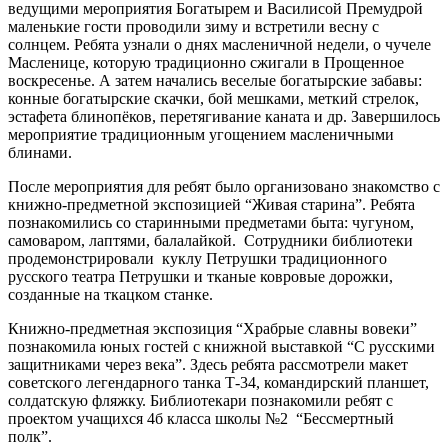
ведущими мероприятия Богатырем и Василисой Премудрой
маленькие гости проводили зиму и встретили весну с
солнцем. Ребята узнали о днях масленичной недели, о чучеле
Масленице, которую традиционно сжигали в Прощенное
воскресенье. А затем начались веселые богатырские забавы:
конные богатырские скачки, бой мешками, меткий стрелок,
эстафета блинопёков, перетягивание каната и др. Завершилось
мероприятие традиционным угощением масленичными
блинами.
После мероприятия для ребят было организовано знакомство с
книжно-предметной экспозицией “Живая старина”. Ребята
познакомились со старинными предметами быта: чугуном,
самоваром, лаптями, балалайкой. Сотрудники библиотеки
продемонстрировали куклу Петрушки традиционного
русского театра Петрушки и тканые ковровые дорожки,
созданные на ткацком станке.
Книжно-предметная экспозиция “Храбрые славны вовеки”
познакомила юных гостей с книжной выставкой “С русскими
защитниками через века”. Здесь ребята рассмотрели макет
советского легендарного танка Т-34, командирский планшет,
солдатскую фляжку. Библиотекари познакомили ребят с
проектом учащихся 4б класса школы №2 “Бессмертный
полк”.