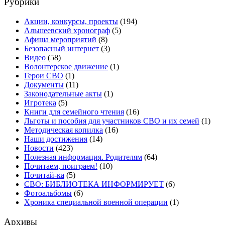
Рубрики
Акции, конкурсы, проекты
(194)
Альшеевский хронограф
(5)
Афиша мероприятий
(8)
Безопасный интернет
(3)
Видео
(58)
Волонтерское движение
(1)
Герои СВО
(1)
Документы
(11)
Законодательные акты
(1)
Игротека
(5)
Книги для семейного чтения
(16)
Льготы и пособия для участников СВО и их семей
(1)
Методическая копилка
(16)
Наши достижения
(14)
Новости
(423)
Полезная информация. Родителям
(64)
Почитаем, поиграем!
(10)
Почитай-ка
(5)
СВО: БИБЛИОТЕКА ИНФОРМИРУЕТ
(6)
Фотоальбомы
(6)
Хроника специальной военной операции
(1)
Архивы