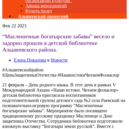
организаций культуры”
Афиша мероприятий
Купить билет
Альшеевский хронограф
Фев
22
2023
“Масленичные богатырские забавы” весело и
задорно прошли в детской библиотеке
Альшеевского района.
Елена Пикалова
в
Новости
#Альшеевскийрайон
#ДеньЗащитникаОтечества #НашиистокиЧитаемФольклор
21 февраля – День родного языка. В этот день в рамках V
Международной Акции «Наши истоки. Читаем фольклор»
детская библиотека пригласила воспитанников
подготовительной группы детского сада №2 села Раевский на
познавательно-игровую программу “Масленичные
богатырские забавы”. Мероприятие было посвящено
традиционному русскому празднику Масленице и Дню
защитника Отечества. Сотрудники библиотеки подготовили
книжную выставку “Богатыри земли русской”. Вместе с