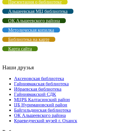
Презентация о библиотеке
Альшеевская МЦ библиотека
ОК Альшеевского района
Методическая копилка
Библиотека на карте
Карта сайта
Наши друзья
Аксеновская библиотека
Гайниямакская библиотека
Ибраевская библиотека
Гайниямакский СДК
МЦРБ Калтасинский район
ЦБ Нуримановский район
Байгильдинская библиотека
ОК Альшеевского района
Краеведческий музей г. Оханск