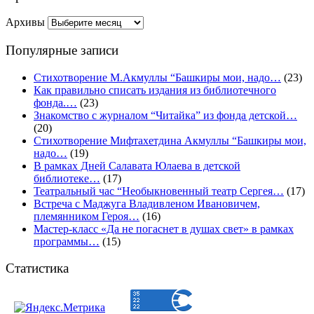
Архивы
Популярные записи
Стихотворение М.Акмуллы “Башкиры мои, надо…
(23)
Как правильно списать издания из библиотечного
фонда.…
(23)
Знакомство с журналом “Читайка” из фонда детской…
(20)
Стихотворение Мифтахетдина Акмуллы “Башкиры мои,
надо…
(19)
В рамках Дней Салавата Юлаева в детской
библиотеке…
(17)
Театральный час “Необыкновенный театр Сергея…
(17)
Встреча с Маджуга Владивленом Ивановичем,
племянником Героя…
(16)
Мастер-класс «Да не погаснет в душах свет» в рамках
программы…
(15)
Статистика