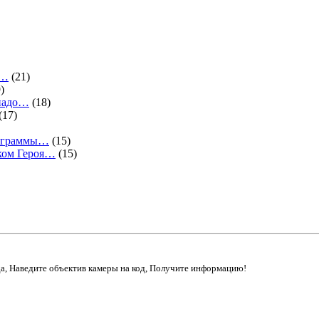
.…
(21)
)
 надо…
(18)
(17)
программы…
(15)
ком Героя…
(15)
да, Наведите объектив камеры на код, Получите информацию!