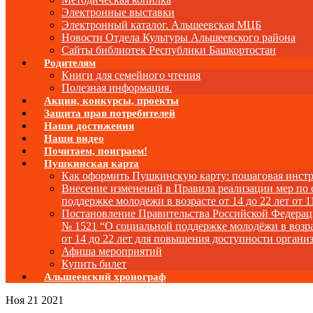
Электронные выставки
Электронный каталог. Альшеевская МЦБ
Новости Отдела Культуры Альшеевского района
Сайты библиотек Республики Башкортостан
Родителям
Книги для семейного чтения
Полезная информация.
Акции, конкурсы, проекты
Защита прав потребителей
Наши достижения
Наши видео
Почитаем, поиграем!
Пушкинская карта
Как оформить Пушкинскую карту: пошаговая инст
Внесение изменений в Правила реализации мер по
поддержке молодежи в возрасте от 14 до 22 лет от 1
Постановление Правительства Российской Федера
№ 1521 “О социальной поддержке молодёжи в возр
от 14 до 22 лет для повышения доступности органи
Афиша мероприятий
Купить билет
Альшеевский хронограф
Ноя
21
2021