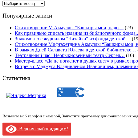
Архивы
Популярные записи
Стихотворение М.Акмуллы “Башкиры мои, надо…
(23)
Как правильно списать издания из библиотечного фонда
Знакомство с журналом “Читайка” из фонда детской…
(19
Стихотворение Мифтахетдина Акмуллы “Башкиры мои,
В рамках Дней Салавата Юлаева в детской библиотеке…
Театральный час “Необыкновенный театр Сергея…
(16)
Мастер-класс «Да не погаснет в душах свет» в рамках 
Встреча с Маджуга Владивленом Ивановичем, племянни
Статистика
Возьмите моб телефон с камерой, Запустите программу для сканирования ко
Версия слабовидящим!