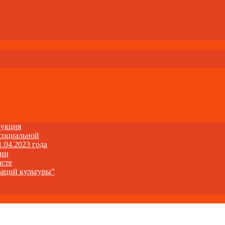
рукция
 социальной
1.04.2023 года
ции
асте
заций культуры”