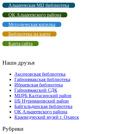
Альшеевская МЦ библиотека
ОК Альшеевского района
Методическая копилка
Библиотека на карте
Карта сайта
Наши друзья
Аксеновская библиотека
Гайниямакская библиотека
Ибраевская библиотека
Гайниямакский СДК
МЦРБ Калтасинский район
ЦБ Нуримановский район
Байгильдинская библиотека
ОК Альшеевского района
Краеведческий музей г. Оханск
Рубрики