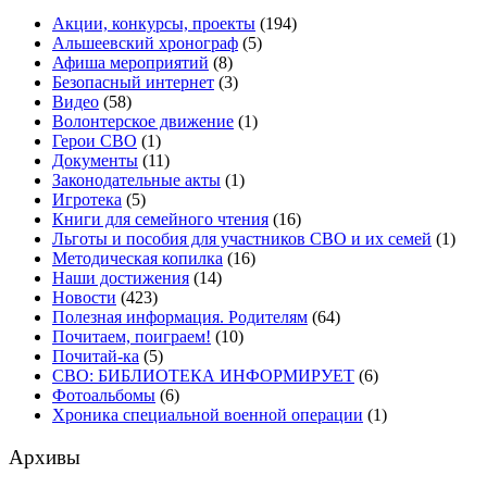
Акции, конкурсы, проекты
(194)
Альшеевский хронограф
(5)
Афиша мероприятий
(8)
Безопасный интернет
(3)
Видео
(58)
Волонтерское движение
(1)
Герои СВО
(1)
Документы
(11)
Законодательные акты
(1)
Игротека
(5)
Книги для семейного чтения
(16)
Льготы и пособия для участников СВО и их семей
(1)
Методическая копилка
(16)
Наши достижения
(14)
Новости
(423)
Полезная информация. Родителям
(64)
Почитаем, поиграем!
(10)
Почитай-ка
(5)
СВО: БИБЛИОТЕКА ИНФОРМИРУЕТ
(6)
Фотоальбомы
(6)
Хроника специальной военной операции
(1)
Архивы