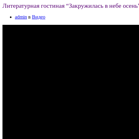
Литературная гостиная “Закружилась в небе осень
admin
в
Видео