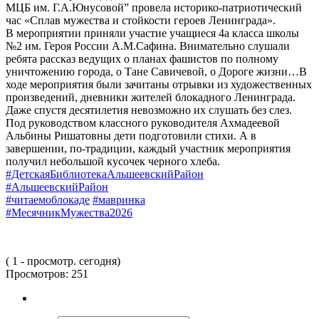
МЦБ им. Г.А.Юнусовой” провела историко-патриотический
час «Сплав мужества и стойкости героев Ленинграда».
В мероприятии приняли участие учащиеся 4а класса школы
№2 им. Героя России А.М.Сафина. Внимательно слушали
ребята рассказ ведущих о планах фашистов по полному
уничтожению города, о Тане Савичевой, о Дороге жизни…В
ходе мероприятия были зачитаны отрывки из художественных
произведений, дневники жителей блокадного Ленинграда.
Даже спустя десятилетия невозможно их слушать без слез.
Под руководством классного руководителя Ахмадеевой
Альбины Ришатовны дети подготовили стихи. А в
завершении, по-традиции, каждый участник мероприятия
получил небольшой кусочек черного хлеба.
#ДетскаяБиблиотекаАльшеевскийРайон
#АльшеевскийРайон
#читаемоблокаде
#мавринка
#МесячникМужества2026
( 1 - просмотр. сегодня)
Просмотров:
251