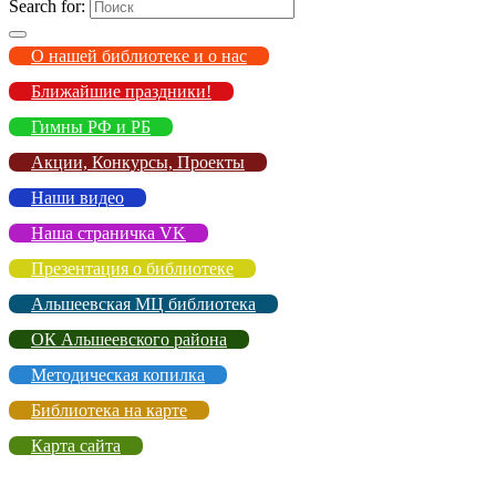
Search for:
О нашей библиотеке и о нас
Ближайшие праздники!
Гимны РФ и РБ
Акции, Конкурсы, Проекты
Наши видео
Наша страничка VK
Презентация о библиотеке
Альшеевская МЦ библиотека
ОК Альшеевского района
Методическая копилка
Библиотека на карте
Карта сайта