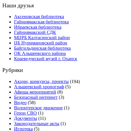
Наши друзья
Аксеновская библиотека
Гайниямакская библиотека
Ибраевская библиотека
Гайниямакский СДК
МЦРБ Калтасинский район
ЦБ Нуримановский район
Байгильдинская библиотека
ОК Альшеевского района
Краеведческий музей г. Оханск
Рубрики
Акции, конкурсы, проекты
(194)
Альшеевский хронограф
(5)
Афиша мероприятий
(8)
Безопасный интернет
(3)
Видео
(58)
Волонтерское движение
(1)
Герои СВО
(1)
Документы
(11)
Законодательные акты
(1)
Игротека
(5)