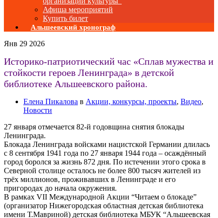
организаций культуры”
Афиша мероприятий
Купить билет
Альшеевский хронограф
Янв
29
2026
Историко-патриотический час «Сплав мужества и
стойкости героев Ленинграда» в детской
библиотеке Альшеевского района.
Елена Пикалова
в
Акции, конкурсы, проекты
,
Видео
,
Новости
27 января отмечается 82-й годовщина снятия блокады
Ленинграда.
Блокада Ленинграда войсками нацистской Германии длилась
с 8 сентября 1941 года по 27 января 1944 года – осаждённый
город боролся за жизнь 872 дня. По истечении этого срока в
Северной столице осталось не более 800 тысяч жителей из
трёх миллионов, проживавших в Ленинграде и его
пригородах до начала окружения.
В рамках VII Международной Акции “Читаем о блокаде”
(организатор Нижегородская областная детская библиотека
имени Т.Мавриной) детская библиотека МБУК “Альшеевская