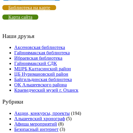
Библиотека на карте
Карта сайта
Наши друзья
Аксеновская библиотека
Гайниямакская библиотека
Ибраевская библиотека
Гайниямакский СДК
МЦРБ Калтасинский район
ЦБ Нуримановский район
Байгильдинская библиотека
ОК Альшеевского района
Краеведческий музей г. Оханск
Рубрики
Акции, конкурсы, проекты
(194)
Альшеевский хронограф
(5)
Афиша мероприятий
(8)
Безопасный интернет
(3)