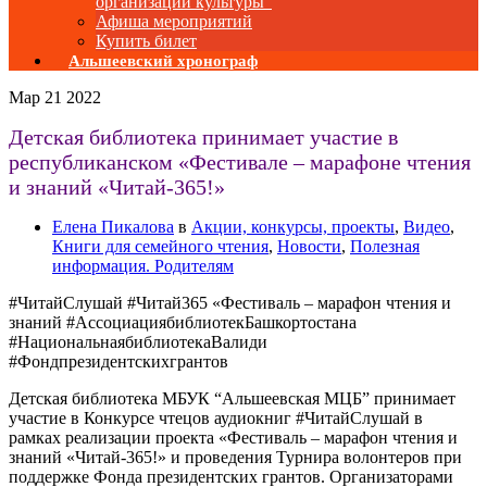
организаций культуры”
Афиша мероприятий
Купить билет
Альшеевский хронограф
Мар
21
2022
Детская библиотека принимает участие в
республиканском «Фестивале – марафоне чтения
и знаний «Читай-365!»
Елена Пикалова
в
Акции, конкурсы, проекты
,
Видео
,
Книги для семейного чтения
,
Новости
,
Полезная
информация. Родителям
#ЧитайСлушай #Читай365 «Фестиваль – марафон чтения и
знаний #АссоциациябиблиотекБашкортостана
#НациональнаябиблиотекаВалиди
#Фондпрезидентскихгрантов
Детская библиотека МБУК “Альшеевская МЦБ” принимает
участие в Конкурсе чтецов аудиокниг #ЧитайСлушай в
рамках реализации проекта «Фестиваль – марафон чтения и
знаний «Читай-365!» и проведения Турнира волонтеров при
поддержке Фонда президентских грантов. Организаторами