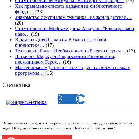
Стихотворение М.Акмуллы “Башкиры мои, надо…
(23)
Как правильно списать издания из библиотечного
фонда.…
(23)
Знакомство с журналом “Читайка” из фонда детской…
(20)
Стихотворение Мифтахетдина Акмуллы “Башкиры мои,
надо…
(19)
В рамках Дней Салавата Юлаева в детской
библиотеке…
(17)
Театральный час “Необыкновенный театр Сергея…
(17)
Встреча с Маджуга Владивленом Ивановичем,
племянником Героя…
(16)
Мастер-класс «Да не погаснет в душах свет» в рамках
программы…
(15)
Статистика
Возьмите моб телефон с камерой, Запустите программу для сканирования
кода, Наведите объектив камеры на код, Получите информацию!