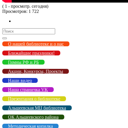
( 1 - просмотр. сегодня)
Просмотров:
1 722
Search
for:
О нашей библиотеке и о нас
Ближайшие праздники!
Гимны РФ и РБ
Акции, Конкурсы, Проекты
Наши видео
Наша страничка VK
Презентация о библиотеке
Альшеевская МЦ библиотека
ОК Альшеевского района
Методическая копилка