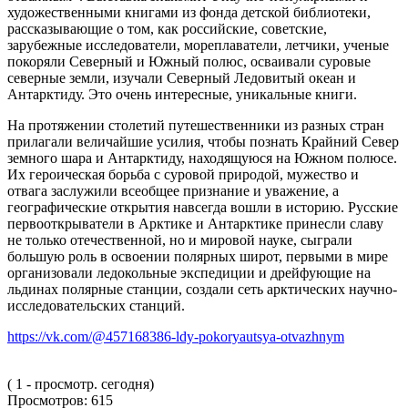
художественными книгами из фонда детской библиотеки,
рассказывающие о том, как российские, советские,
зарубежные исследователи, мореплаватели, летчики, ученые
покоряли Северный и Южный полюс, осваивали суровые
северные земли, изучали Северный Ледовитый океан и
Антарктиду. Это очень интересные, уникальные книги.
На протяжении столетий путешественники из разных стран
прилагали величайшие усилия, чтобы познать Крайний Север
земного шара и Антарктиду, находящуюся на Южном полюсе.
Их героическая борьба с суровой природой, мужество и
отвага заслужили всеобщее признание и уважение, а
географические открытия навсегда вошли в историю. Русские
первооткрыватели в Арктике и Антарктике принесли славу
не только отечественной, но и мировой науке, сыграли
большую роль в освоении полярных широт, первыми в мире
организовали ледокольные экспедиции и дрейфующие на
льдинах полярные станции, создали сеть арктических научно-
исследовательских станций.
https://vk.com/@457168386-ldy-pokoryautsya-otvazhnym
( 1 - просмотр. сегодня)
Просмотров:
615