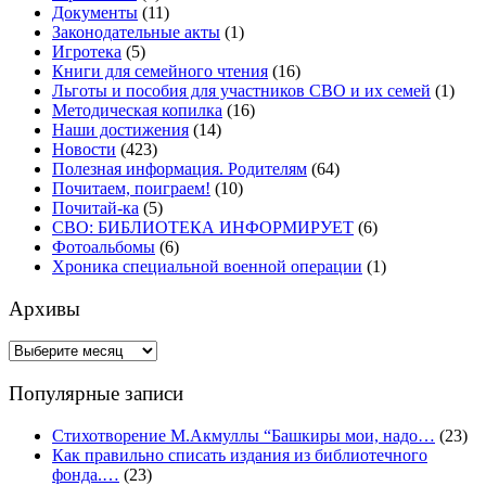
Документы
(11)
Законодательные акты
(1)
Игротека
(5)
Книги для семейного чтения
(16)
Льготы и пособия для участников СВО и их семей
(1)
Методическая копилка
(16)
Наши достижения
(14)
Новости
(423)
Полезная информация. Родителям
(64)
Почитаем, поиграем!
(10)
Почитай-ка
(5)
СВО: БИБЛИОТЕКА ИНФОРМИРУЕТ
(6)
Фотоальбомы
(6)
Хроника специальной военной операции
(1)
Архивы
Архивы
Популярные записи
Стихотворение М.Акмуллы “Башкиры мои, надо…
(23)
Как правильно списать издания из библиотечного
фонда.…
(23)