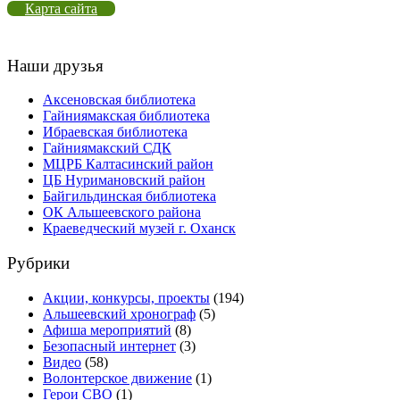
Карта сайта
Наши друзья
Аксеновская библиотека
Гайниямакская библиотека
Ибраевская библиотека
Гайниямакский СДК
МЦРБ Калтасинский район
ЦБ Нуримановский район
Байгильдинская библиотека
ОК Альшеевского района
Краеведческий музей г. Оханск
Рубрики
Акции, конкурсы, проекты
(194)
Альшеевский хронограф
(5)
Афиша мероприятий
(8)
Безопасный интернет
(3)
Видео
(58)
Волонтерское движение
(1)
Герои СВО
(1)