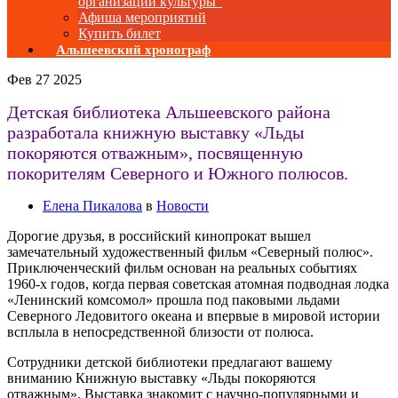
организаций культуры”
Афиша мероприятий
Купить билет
Альшеевский хронограф
Фев
27
2025
Детская библиотека Альшеевского района
разработала книжную выставку «Льды
покоряются отважным», посвященную
покорителям Северного и Южного полюсов.
Елена Пикалова
в
Новости
Дорогие друзья, в российский кинопрокат вышел
замечательный художественный фильм «Северный полюс».
Приключенческий фильм основан на реальных событиях
1960-х годов, когда первая советская атомная подводная лодка
«Ленинский комсомол» прошла под паковыми льдами
Северного Ледовитого океана и впервые в мировой истории
всплыла в непосредственной близости от полюса.
Сотрудники детской библиотеки предлагают вашему
вниманию Книжную выставку «Льды покоряются
отважным». Выставка знакомит с научно-популярными и