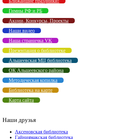
Ближайшие праздники!
Гимны РФ и РБ
Акции, Конкурсы, Проекты
Наши видео
Наша страничка VK
Презентация о библиотеке
Альшеевская МЦ библиотека
ОК Альшеевского района
Методическая копилка
Библиотека на карте
Карта сайта
Наши друзья
Аксеновская библиотека
Гайниямакская библиотека