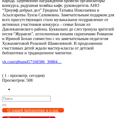
народа. Церемонию награждения провели организаторы
конкурса, радушная хозяйка кафе, руководитель АНО
“Триумф добрых дел” Гридина Татьяна Николаевна и
Асылгареева Луиза Салимовна. Замечательным подарком для
всех присутствующих стало музыкальное поздравление от
активных участников конкурса – семьи Бохан из
Давлекановского района. Буквально до слез тронула зрителей
песня “Журавли”, исполненная юными скрипачами Романом
и Ириной Бохан совместно с их замечательным педагогом
Хужахметовой Розалией Шамилевной. В продолжении
счастливых детей ждали мастер-классы от детской
библиотеки и традиционное чаепитие.
vk.com/album457168386_30884…
( 1 - просмотр. сегодня)
Просмотров:
508
Search
for:
О нашей библиотеке и о нас