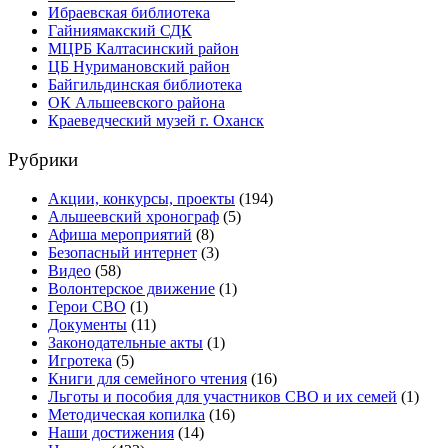
Ибраевская библиотека
Гайниямакский СДК
МЦРБ Калтасинский район
ЦБ Нуримановский район
Байгильдинская библиотека
ОК Альшеевского района
Краеведческий музей г. Оханск
Рубрики
Акции, конкурсы, проекты
(194)
Альшеевский хронограф
(5)
Афиша мероприятий
(8)
Безопасный интернет
(3)
Видео
(58)
Волонтерское движение
(1)
Герои СВО
(1)
Документы
(11)
Законодательные акты
(1)
Игротека
(5)
Книги для семейного чтения
(16)
Льготы и пособия для участников СВО и их семей
(1)
Методическая копилка
(16)
Наши достижения
(14)