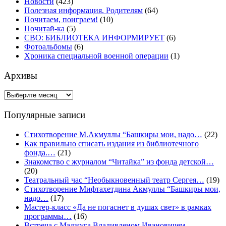
Новости
(423)
Полезная информация. Родителям
(64)
Почитаем, поиграем!
(10)
Почитай-ка
(5)
СВО: БИБЛИОТЕКА ИНФОРМИРУЕТ
(6)
Фотоальбомы
(6)
Хроника специальной военной операции
(1)
Архивы
Архивы
Популярные записи
Стихотворение М.Акмуллы “Башкиры мои, надо…
(22)
Как правильно списать издания из библиотечного
фонда.…
(21)
Знакомство с журналом “Читайка” из фонда детской…
(20)
Театральный час “Необыкновенный театр Сергея…
(19)
Стихотворение Мифтахетдина Акмуллы “Башкиры мои,
надо…
(17)
Мастер-класс «Да не погаснет в душах свет» в рамках
программы…
(16)
Встреча с Маджуга Владивленом Ивановичем,