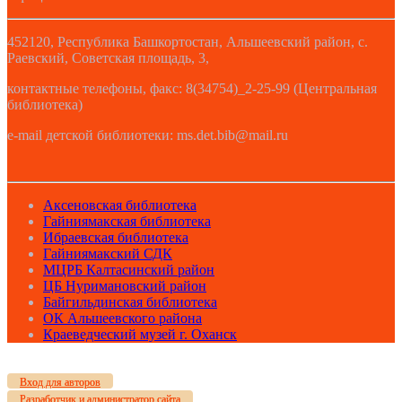
452120, Республика Башкортостан, Альшеевский район, с.
Раевский, Советская площадь, 3,
контактные телефоны, факс: 8(34754)_2-25-99 (Центральная
библиотека)
e-mail детской библиотеки: ms.det.bib@mail.ru
Аксеновская библиотека
Гайниямакская библиотека
Ибраевская библиотека
Гайниямакский СДК
МЦРБ Калтасинский район
ЦБ Нуримановский район
Байгильдинская библиотека
ОК Альшеевского района
Краеведческий музей г. Оханск
Вход для авторов
Разработчик и администратор сайта