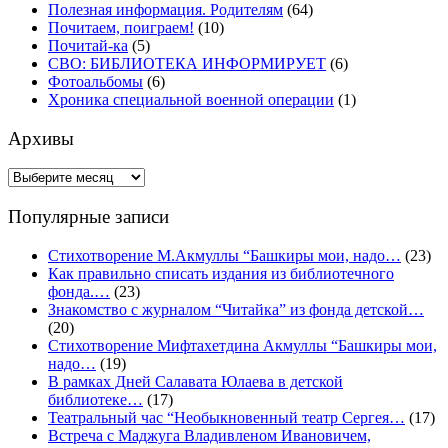
Полезная информация. Родителям
(64)
Почитаем, поиграем!
(10)
Почитай-ка
(5)
СВО: БИБЛИОТЕКА ИНФОРМИРУЕТ
(6)
Фотоальбомы
(6)
Хроника специальной военной операции
(1)
Архивы
Архивы
Популярные записи
Стихотворение М.Акмуллы “Башкиры мои, надо…
(23)
Как правильно списать издания из библиотечного
фонда.…
(23)
Знакомство с журналом “Читайка” из фонда детской…
(20)
Стихотворение Мифтахетдина Акмуллы “Башкиры мои,
надо…
(19)
В рамках Дней Салавата Юлаева в детской
библиотеке…
(17)
Театральный час “Необыкновенный театр Сергея…
(17)
Встреча с Маджуга Владивленом Ивановичем,