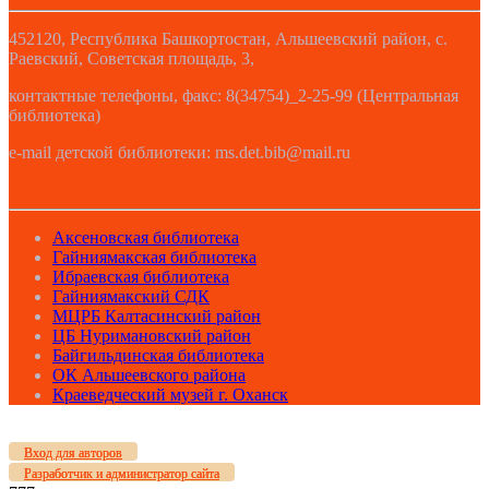
452120, Республика Башкортостан, Альшеевский район, с.
Раевский, Советская площадь, 3,
контактные телефоны, факс: 8(34754)_2-25-99 (Центральная
библиотека)
e-mail детской библиотеки: ms.det.bib@mail.ru
Аксеновская библиотека
Гайниямакская библиотека
Ибраевская библиотека
Гайниямакский СДК
МЦРБ Калтасинский район
ЦБ Нуримановский район
Байгильдинская библиотека
ОК Альшеевского района
Краеведческий музей г. Оханск
Вход для авторов
Разработчик и администратор сайта