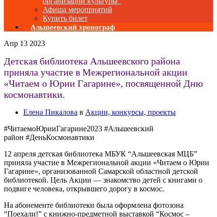
организаций культуры”
Афиша мероприятий
Купить билет
Альшеевский хронограф
Апр
13
2023
Детская библиотека Альшеевского района
приняла участие в Межрегиональной акции
«Читаем о Юрии Гагарине», посвященной Дню
космонавтики.
Елена Пикалова
в
Акции, конкурсы, проекты
#ЧитаемоЮрииГагарине2023 #Альшеевский
район #ДеньКосмонавтики
12 апреля детская библиотека МБУК “Альшеевская МЦБ”
приняла участие в Межрегиональной акции «Читаем о Юрии
Гагарине», организованной Самарской областной детской
библиотекой. Цель Акции — знакомство детей с книгами о
подвиге человека, открывшего дорогу в космос.
На абонементе библиотеки была оформлена фотозона
“Поехали!” с книжно-предметной выставкой “Космос –