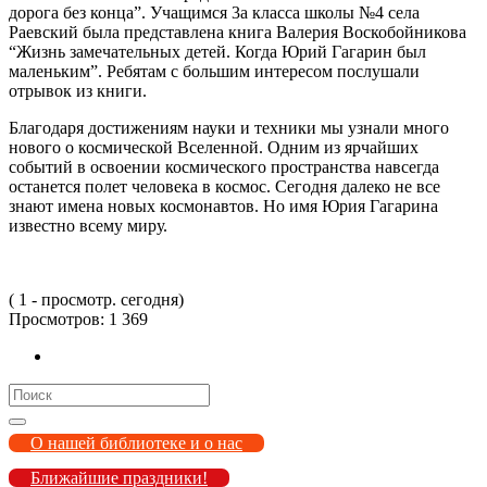
дорога без конца”. Учащимся 3а класса школы №4 села
Раевский была представлена книга Валерия Воскобойникова
“Жизнь замечательных детей. Когда Юрий Гагарин был
маленьким”. Ребятам с большим интересом послушали
отрывок из книги.
Благодаря достижениям науки и техники мы узнали много
нового о космической Вселенной. Одним из ярчайших
событий в освоении космического пространства навсегда
останется полет человека в космос. Сегодня далеко не все
знают имена новых космонавтов. Но имя Юрия Гагарина
известно всему миру.
( 1 - просмотр. сегодня)
Просмотров:
1 369
Search
for:
О нашей библиотеке и о нас
Ближайшие праздники!