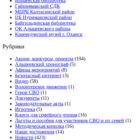
Ибраевская библиотека
Гайниямакский СДК
МЦРБ Калтасинский район
ЦБ Нуримановский район
Байгильдинская библиотека
ОК Альшеевского района
Краеведческий музей г. Оханск
Рубрики
Акции, конкурсы, проекты
(194)
Альшеевский хронограф
(5)
Афиша мероприятий
(8)
Безопасный интернет
(3)
Видео
(58)
Волонтерское движение
(1)
Герои СВО
(1)
Документы
(11)
Законодательные акты
(1)
Игротека
(5)
Книги для семейного чтения
(16)
Льготы и пособия для участников СВО и их семей
(1)
Методическая копилка
(16)
Наши достижения
(14)
Новости
(423)