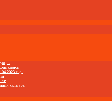
рукция
 социальной
1.04.2023 года
ции
асте
заций культуры”