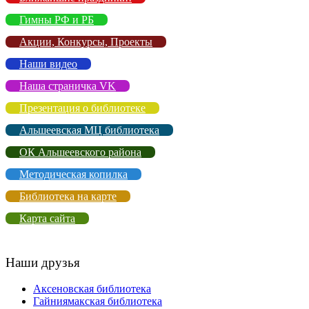
Гимны РФ и РБ
Акции, Конкурсы, Проекты
Наши видео
Наша страничка VK
Презентация о библиотеке
Альшеевская МЦ библиотека
ОК Альшеевского района
Методическая копилка
Библиотека на карте
Карта сайта
Наши друзья
Аксеновская библиотека
Гайниямакская библиотека