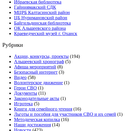
Ибраевская библиотека
Гайниямакский СДК
МЦРБ Калтасинский район
ЦБ Нуримановский район
Байгильдинская библиотека
ОК Альшеевского района
Краеведческий музей г. Оханск
Рубрики
Акции, конкурсы, проекты
(194)
Альшеевский хронограф
(5)
Афиша мероприятий
(8)
Безопасный интернет
(3)
Видео
(58)
Волонтерское движение
(1)
Герои СВО
(1)
Документы
(11)
Законодательные акты
(1)
Игротека
(5)
Книги для семейного чтения
(16)
Льготы и пособия для участников СВО и их семей
(1)
Методическая копилка
(16)
Наши достижения
(14)
Новости
(423)