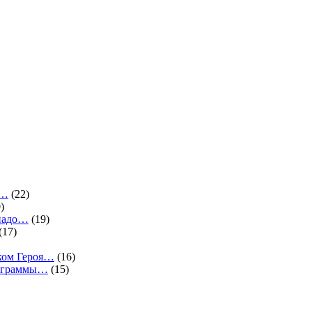
.…
(22)
)
 надо…
(19)
(17)
ком Героя…
(16)
программы…
(15)