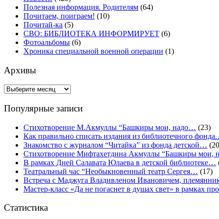
Полезная информация. Родителям
(64)
Почитаем, поиграем!
(10)
Почитай-ка
(5)
СВО: БИБЛИОТЕКА ИНФОРМИРУЕТ
(6)
Фотоальбомы
(6)
Хроника специальной военной операции
(1)
Архивы
Архивы
Популярные записи
Стихотворение М.Акмуллы “Башкиры мои, надо…
(23)
Как правильно списать издания из библиотечного фонда
Знакомство с журналом “Читайка” из фонда детской…
(20
Стихотворение Мифтахетдина Акмуллы “Башкиры мои,
В рамках Дней Салавата Юлаева в детской библиотеке…
Театральный час “Необыкновенный театр Сергея…
(17)
Встреча с Маджуга Владивленом Ивановичем, племянни
Мастер-класс «Да не погаснет в душах свет» в рамках 
Статистика