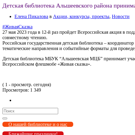
Детская библиотека Альшеевского района приним
Елена Пикалова
в
Акции, конкурсы, проекты
,
Новости
#ЖиваяСказка
27 мая 2023 года в 12-й раз пройдет Всероссийская акция в по
совместному чтению.
Российская государственная детская библиотека – координатор
тематические направления и событийные форматы для проведе
Детская библиотека МБУК “Альшеевская МЦБ” принимает уча
Всероссийском флешмобе «Живая сказка».
( 1 - просмотр. сегодня)
Просмотров:
1 349
Search
for:
О нашей библиотеке и о нас
Ближайшие праздники!