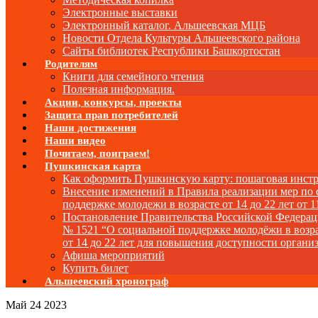
Электронные выставки
Электронный каталог. Альшеевская МЦБ
Новости Отдела Культуры Альшеевского района
Сайты библиотек Республики Башкортостан
Родителям
Книги для семейного чтения
Полезная информация.
Акции, конкурсы, проекты
Защита прав потребителей
Наши достижения
Наши видео
Почитаем, поиграем!
Пушкинская карта
Как оформить Пушкинскую карту: пошаговая инст
Внесение изменений в Правила реализации мер по
поддержке молодежи в возрасте от 14 до 22 лет от 1
Постановление Правительства Российской Федера
№ 1521 “О социальной поддержке молодёжи в возр
от 14 до 22 лет для повышения доступности органи
Афиша мероприятий
Купить билет
Альшеевский хронограф
Май
24
2023