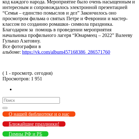
код каждого народа. Мероприятие было очень насыщенным и
интересным и сопровождалось электронной презентацией
“Семья – единство помыслов и дел” Закончилось оно
просмотром фильма о святых Петре и Февронии и мастер-
классом по созданию ромашки- символа праздника.
Благодарим за помощь в проведении мероприятия
начальника профильного лагеря “Юнармеец – 2022” Валееву
Гульназ Азатовну.
Все фотографии в
альбоме:
https://vk.com/album457168386_286571760
( 1 - просмотр. сегодня)
Просмотров:
1 951
Search
for:
О нашей библиотеке и о нас
Ближайшие праздники!
Гимны РФ и РБ