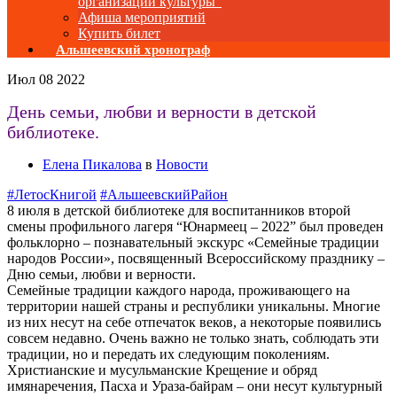
организаций культуры”
Афиша мероприятий
Купить билет
Альшеевский хронограф
Июл
08
2022
День семьи, любви и верности в детской
библиотеке.
Елена Пикалова
в
Новости
#ЛетосКнигой
#АльшеевскийРайон
8 июля в детской библиотеке для воспитанников второй
смены профильного лагеря “Юнармеец – 2022” был проведен
фольклорно – познавательный экскурс «Семейные традиции
народов России», посвященный Всероссийскому празднику –
Дню семьи, любви и верности.
Семейные традиции каждого народа, проживающего на
территории нашей страны и республики уникальны. Многие
из них несут на себе отпечаток веков, а некоторые появились
совсем недавно. Очень важно не только знать, соблюдать эти
традиции, но и передать их следующим поколениям.
Христианские и мусульманские Крещение и обряд
имянаречения, Пасха и Ураза-байрам – они несут культурный