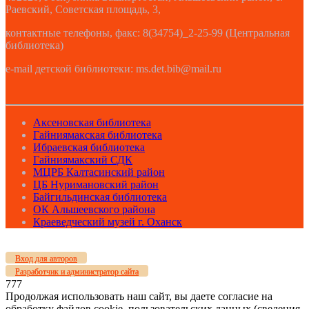
Раевский, Советская площадь, 3,
контактные телефоны, факс: 8(34754)_2-25-99 (Центральная
библиотека)
e-mail детской библиотеки: ms.det.bib@mail.ru
Аксеновская библиотека
Гайниямакская библиотека
Ибраевская библиотека
Гайниямакский СДК
МЦРБ Калтасинский район
ЦБ Нуримановский район
Байгильдинская библиотека
ОК Альшеевского района
Краеведческий музей г. Оханск
Вход для авторов
Разработчик и администратор сайта
777
Продолжая использовать наш сайт, вы даете согласие на
обработку файлов cookie, пользовательских данных (сведения