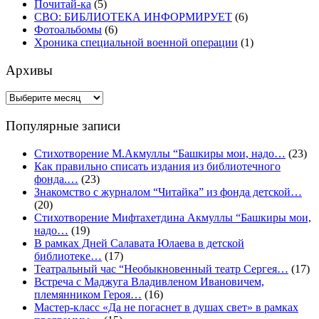
Почитай-ка
(5)
СВО: БИБЛИОТЕКА ИНФОРМИРУЕТ
(6)
Фотоальбомы
(6)
Хроника специальной военной операции
(1)
Архивы
Архивы
Популярные записи
Стихотворение М.Акмуллы “Башкиры мои, надо…
(23)
Как правильно списать издания из библиотечного
фонда.…
(23)
Знакомство с журналом “Читайка” из фонда детской…
(20)
Стихотворение Мифтахетдина Акмуллы “Башкиры мои,
надо…
(19)
В рамках Дней Салавата Юлаева в детской
библиотеке…
(17)
Театральный час “Необыкновенный театр Сергея…
(17)
Встреча с Маджуга Владивленом Ивановичем,
племянником Героя…
(16)
Мастер-класс «Да не погаснет в душах свет» в рамках