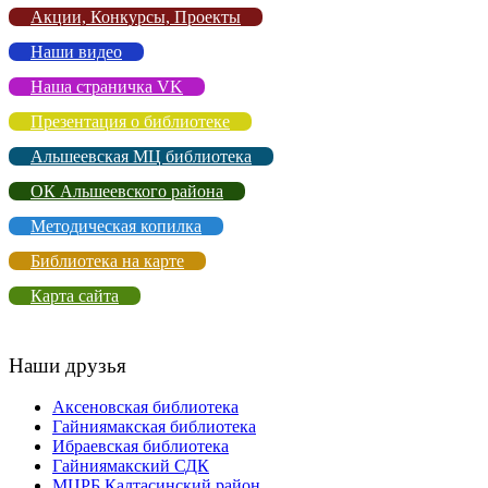
Акции, Конкурсы, Проекты
Наши видео
Наша страничка VK
Презентация о библиотеке
Альшеевская МЦ библиотека
ОК Альшеевского района
Методическая копилка
Библиотека на карте
Карта сайта
Наши друзья
Аксеновская библиотека
Гайниямакская библиотека
Ибраевская библиотека
Гайниямакский СДК
МЦРБ Калтасинский район