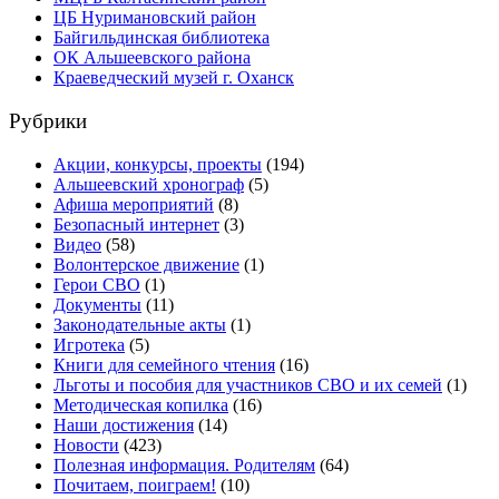
ЦБ Нуримановский район
Байгильдинская библиотека
ОК Альшеевского района
Краеведческий музей г. Оханск
Рубрики
Акции, конкурсы, проекты
(194)
Альшеевский хронограф
(5)
Афиша мероприятий
(8)
Безопасный интернет
(3)
Видео
(58)
Волонтерское движение
(1)
Герои СВО
(1)
Документы
(11)
Законодательные акты
(1)
Игротека
(5)
Книги для семейного чтения
(16)
Льготы и пособия для участников СВО и их семей
(1)
Методическая копилка
(16)
Наши достижения
(14)
Новости
(423)
Полезная информация. Родителям
(64)
Почитаем, поиграем!
(10)