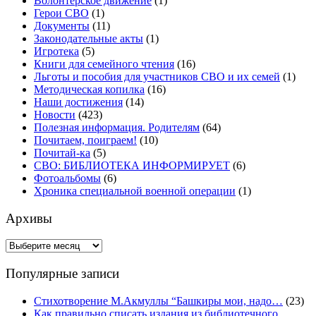
Волонтерское движение
(1)
Герои СВО
(1)
Документы
(11)
Законодательные акты
(1)
Игротека
(5)
Книги для семейного чтения
(16)
Льготы и пособия для участников СВО и их семей
(1)
Методическая копилка
(16)
Наши достижения
(14)
Новости
(423)
Полезная информация. Родителям
(64)
Почитаем, поиграем!
(10)
Почитай-ка
(5)
СВО: БИБЛИОТЕКА ИНФОРМИРУЕТ
(6)
Фотоальбомы
(6)
Хроника специальной военной операции
(1)
Архивы
Архивы
Популярные записи
Стихотворение М.Акмуллы “Башкиры мои, надо…
(23)
Как правильно списать издания из библиотечного