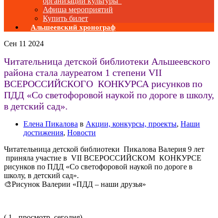
организаций культуры”
Афиша мероприятий
Купить билет
Альшеевский хронограф
Сен
11
2024
Читательница детской библиотеки Альшеевского
района стала лауреатом 1 степени VII
ВСЕРОССИЙСКОГО КОНКУРСА рисунков по
ПДД «Со светофоровой наукой по дороге в школу,
в детский сад».
Елена Пикалова
в
Акции, конкурсы, проекты
,
Наши
достижения
,
Новости
Читательница детской библиотеки Пикалова Валерия 9 лет
приняла участие в VII ВСЕРОССИЙСКОМ КОНКУРСЕ
рисунков по ПДД «Со светофоровой наукой по дороге в
школу, в детский сад».
🎨Рисунок Валерии «ПДД – наши друзья»
( 1 - просмотр. сегодня)