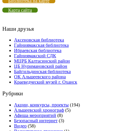
Библиотека на карте
Карта сайта
Наши друзья
Аксеновская библиотека
Гайниямакская библиотека
Ибраевская библиотека
Гайниямакский СДК
МЦРБ Калтасинский район
ЦБ Нуримановский район
Байгильдинская библиотека
ОК Альшеевского района
Краеведческий музей г. Оханск
Рубрики
Акции, конкурсы, проекты
(194)
Альшеевский хронограф
(5)
Афиша мероприятий
(8)
Безопасный интернет
(3)
Видео
(58)