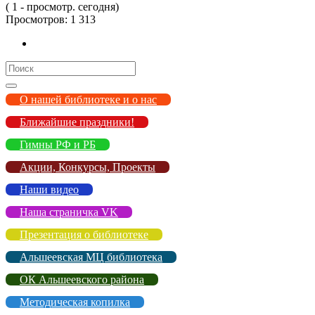
( 1 - просмотр. сегодня)
Просмотров:
1 313
Search
for:
О нашей библиотеке и о нас
Ближайшие праздники!
Гимны РФ и РБ
Акции, Конкурсы, Проекты
Наши видео
Наша страничка VK
Презентация о библиотеке
Альшеевская МЦ библиотека
ОК Альшеевского района
Методическая копилка