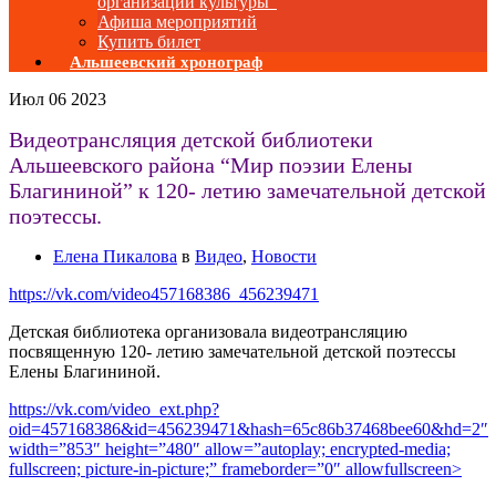
организаций культуры”
Афиша мероприятий
Купить билет
Альшеевский хронограф
Июл
06
2023
Видеотрансляция детской библиотеки
Альшеевского района “Мир поэзии Елены
Благининой” к 120- летию замечательной детской
поэтессы.
Елена Пикалова
в
Видео
,
Новости
https://vk.com/video457168386_456239471
Детская библиотека организовала видеотрансляцию
посвященную 120- летию замечательной детской поэтессы
Елены Благининой.
https://vk.com/video_ext.php?
oid=457168386&id=456239471&hash=65c86b37468bee60&hd=2″
width=”853″ height=”480″ allow=”autoplay; encrypted-media;
fullscreen; picture-in-picture;” frameborder=”0″ allowfullscreen>