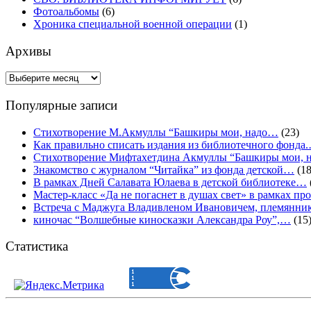
Фотоальбомы
(6)
Хроника специальной военной операции
(1)
Архивы
Архивы
Популярные записи
Стихотворение М.Акмуллы “Башкиры мои, надо…
(23)
Как правильно списать издания из библиотечного фонда
Стихотворение Мифтахетдина Акмуллы “Башкиры мои,
Знакомство с журналом “Читайка” из фонда детской…
(18
В рамках Дней Салавата Юлаева в детской библиотеке…
Мастер-класс «Да не погаснет в душах свет» в рамках 
Встреча с Маджуга Владивленом Ивановичем, племянни
киночас “Волшебные киносказки Александра Роу”,…
(15
Статистика