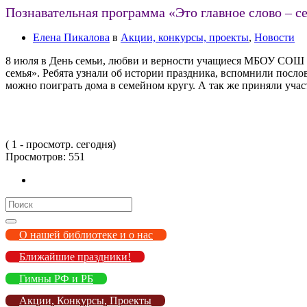
Познавательная программа «Это главное слово – с
Елена Пикалова
в
Акции, конкурсы, проекты
,
Новости
8 июля в День семьи, любви и верности учащиеся МБОУ СОШ №
семья». Ребята узнали об истории праздника, вспомнили посло
можно поиграть дома в семейном кругу. А так же приняли участ
( 1 - просмотр. сегодня)
Просмотров:
551
Search
for:
О нашей библиотеке и о нас
Ближайшие праздники!
Гимны РФ и РБ
Акции, Конкурсы, Проекты