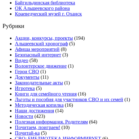
Байгильдинская библиотека
ОК Альшеевского района
Краеведческий музей г. Оханск
Рубрики
Акции, конкурсы, проекты
(194)
Альшеевский хронограф
(5)
Афиша мероприятий
(8)
Безопасный интернет
(3)
Видео
(58)
Волонтерское движение
(1)
Герои СВО
(1)
Документы
(11)
Законодательные акты
(1)
Игротека
(5)
Книги для семейного чтения
(16)
Льготы и пособия для участников СВО и их семей
(1)
Методическая копилка
(16)
Наши достижения
(14)
Новости
(423)
Полезная информация. Родителям
(64)
Почитаем, поиграем!
(10)
Почитай-ка
(5)
СВО: БИБЛИОТЕКА ИНФОРМИРУЕТ
(6)