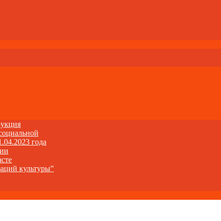
рукция
 социальной
1.04.2023 года
ции
асте
заций культуры”