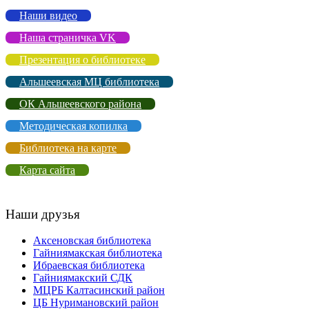
Наши видео
Наша страничка VK
Презентация о библиотеке
Альшеевская МЦ библиотека
ОК Альшеевского района
Методическая копилка
Библиотека на карте
Карта сайта
Наши друзья
Аксеновская библиотека
Гайниямакская библиотека
Ибраевская библиотека
Гайниямакский СДК
МЦРБ Калтасинский район
ЦБ Нуримановский район