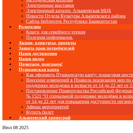
Электронные выставки
Электронный каталог. Альшеевская МЦБ
Новости Отдела Культуры Альшеевского района
Сайты библиотек Республики Башкортостан
Родителям
Книги для семейного чтения
Полезная информация.
Акции, конкурсы, проекты
Защита прав потребителей
Наши достижения
Наши видео
Почитаем, поиграем!
Пушкинская карта
Как оформить Пушкинскую карту: пошаговая инст
Внесение изменений в Правила реализации мер по
поддержке молодежи в возрасте от 14 до 22 лет от 1
Постановление Правительства Российской Федера
№ 1521 “О социальной поддержке молодёжи в возр
от 14 до 22 лет для повышения доступности органи
Афиша мероприятий
Купить билет
Альшеевский хронограф
Июл
08
2025