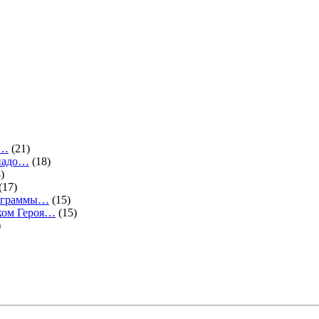
.…
(21)
 надо…
(18)
)
(17)
программы…
(15)
ком Героя…
(15)
)